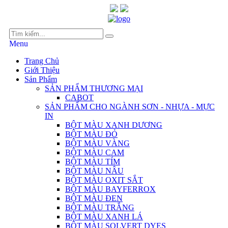
Menu
Trang Chủ
Giới Thiệu
Sản Phẩm
SẢN PHẨM THƯƠNG MẠI
CABOT
SẢN PHẨM CHO NGÀNH SƠN - NHỰA - MỰC
IN
BỘT MÀU XANH DƯƠNG
BỘT MÀU ĐỎ
BỘT MÀU VÀNG
BỘT MÀU CAM
BỘT MÀU TÍM
BỘT MÀU NÂU
BỘT MÀU OXIT SẮT
BỘT MÀU BAYFERROX
BỘT MÀU ĐEN
BỘT MÀU TRẮNG
BỘT MÀU XANH LÁ
BỘT MÀU SOLVERT DYES