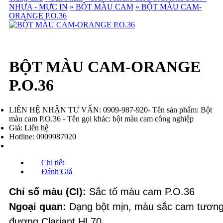
NHỰA - MỰC IN
» BỘT MÀU CAM
» BỘT MÀU CAM-
ORANGE P.O.36
BỘT MÀU CAM-ORANGE
P.O.36
LIÊN HỆ NHẬN TƯ VẤN: 0909-987-920- Tên sản phẩm: Bột
màu cam P.O.36 - Tên gọi khác: bột màu cam công nghiệp
Giá:
Liên hệ
Hotline:
0909987920
Chi tiết
Đánh Giá
Chỉ số màu (CI):
 Sắc tố màu cam P.O.36
Ngoại quan:
 Dạng bột mịn, màu sắc cam tương
đương Clariant HL70