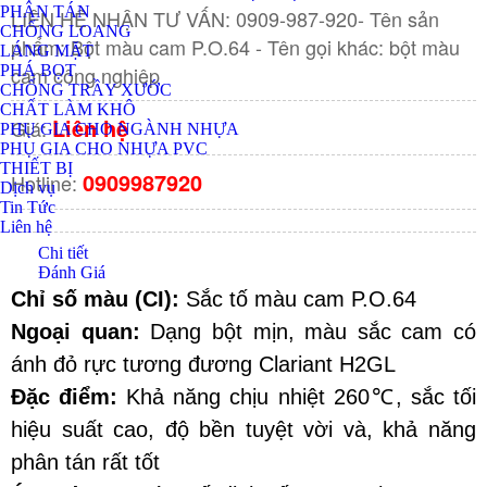
PHÂN TÁN
LIÊN HỆ NHẬN TƯ VẤN: 0909-987-920- Tên sản
CHỐNG LOANG
phẩm: Bột màu cam P.O.64 - Tên gọi khác: bột màu
LÁNG MẶT
cam công nghiệp
PHÁ BỌT
CHỐNG TRẦY XƯỚC
CHẤT LÀM KHÔ
Liên hệ
Giá:
PHỤ GIA CHO NGÀNH NHỰA
PHỤ GIA CHO NHỰA PVC
THIẾT BỊ
0909987920
Hotline:
Dịch vụ
Tin Tức
Liên hệ
Chi tiết
Đánh Giá
Chỉ số màu (CI):
 Sắc tố màu cam P.O.64
Ngoại quan:
 Dạng bột mịn, màu sắc cam có 
ánh đỏ rực tương đương Clariant H2GL
Đặc điểm:
 Khả năng chịu nhiệt 260℃, sắc tối 
hiệu suất cao, độ bền tuyệt vời và, khả năng 
phân tán rất tốt