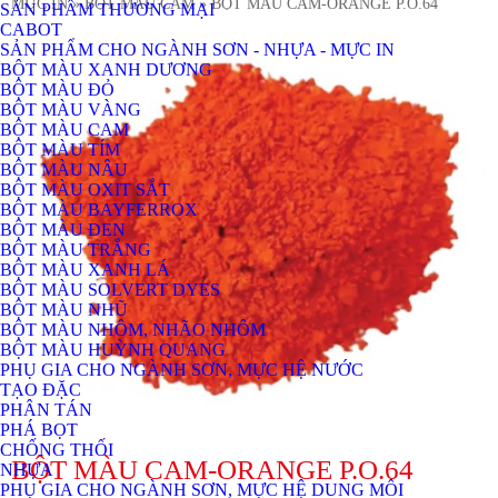
MỰC IN
» BỘT MÀU CAM
» BỘT MÀU CAM-ORANGE P.O.64
SẢN PHẨM THƯƠNG MẠI
CABOT
SẢN PHẨM CHO NGÀNH SƠN - NHỰA - MỰC IN
BỘT MÀU XANH DƯƠNG
BỘT MÀU ĐỎ
BỘT MÀU VÀNG
BỘT MÀU CAM
BỘT MÀU TÍM
BỘT MÀU NÂU
BỘT MÀU OXIT SẮT
BỘT MÀU BAYFERROX
BỘT MÀU ĐEN
BỘT MÀU TRẮNG
BỘT MÀU XANH LÁ
BỘT MÀU SOLVERT DYES
BỘT MÀU NHŨ
BỘT MÀU NHÔM, NHÃO NHÔM
BỘT MÀU HUỲNH QUANG
PHỤ GIA CHO NGÀNH SƠN, MỰC HỆ NƯỚC
TẠO ĐẶC
PHÂN TÁN
PHÁ BỌT
CHỐNG THỐI
BỘT MÀU CAM-ORANGE P.O.64
NHỰA
PHỤ GIA CHO NGÀNH SƠN, MỰC HỆ DUNG MÔI