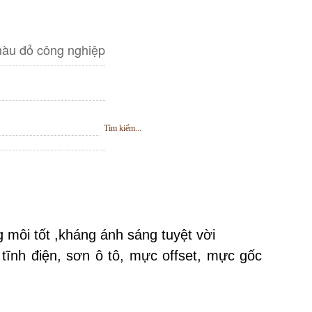
màu đỏ công nghiệp
 môi tốt ,kháng ánh sáng tuyệt vời
H
Ỗ
T
R
Ợ
T
R
Ự
C
T
U
Y
Ế
ĩnh điện, sơn ô tô, mực offset, mực gốc 
N