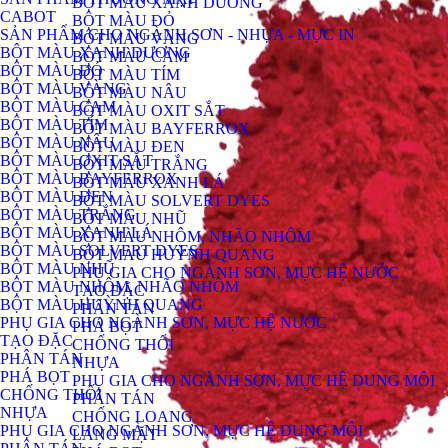
BỘT MÀU XANH DƯƠNG
CABOT
BỘT MÀU ĐỎ
SẢN PHẨM CHO NGÀNH SƠN - NHỰA - MỰC IN
BỘT MÀU VÀNG
BỘT MÀU XANH DƯƠNG
BỘT MÀU CAM
BỘT MÀU ĐỎ
BỘT MÀU TÍM
BỘT MÀU VÀNG
BỘT MÀU NÂU
BỘT MÀU CAM
BỘT MÀU OXIT SẮT
BỘT MÀU TÍM
BỘT MÀU BAYFERROX
BỘT MÀU NÂU
BỘT MÀU ĐEN
BỘT MÀU OXIT SẮT
BỘT MÀU TRẮNG
BỘT MÀU BAYFERROX
BỘT MÀU XANH LÁ
BỘT MÀU ĐEN
BỘT MÀU SOLVERT DYES
BỘT MÀU TRẮNG
BỘT MÀU NHŨ
BỘT MÀU XANH LÁ
BỘT MÀU NHÔM, NHÃO NHÔM
BỘT MÀU SOLVERT DYES
BỘT MÀU HUỲNH QUANG
BỘT MÀU NHŨ
PHỤ GIA CHO NGÀNH SƠN, MỰC HỆ NƯỚC
BỘT MÀU NHÔM, NHÃO NHÔM
TẠO ĐẶC
BỘT MÀU HUỲNH QUANG
PHÂN TÁN
PHỤ GIA CHO NGÀNH SƠN, MỰC HỆ NƯỚC
PHÁ BỌT
TẠO ĐẶC
CHỐNG THỐI
PHÂN TÁN
NHỰA
PHÁ BỌT
PHỤ GIA CHO NGÀNH SƠN, MỰC HỆ DUNG MÔI
CHỐNG THỐI
PHÂN TÁN
NHỰA
CHỐNG LOANG
PHỤ GIA CHO NGÀNH SƠN, MỰC HỆ DUNG MÔI
LÁNG MẶT