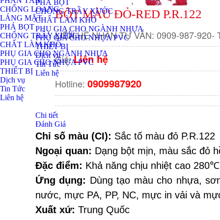
PHÂN TÁN
PHÁ BỌT
CHỐNG LOANG
CHỐNG TRẦY XƯỚC
BỘT MÀU ĐỎ-RED P.R.122
LÁNG MẶT
CHẤT LÀM KHÔ
PHÁ BỌT
PHỤ GIA CHO NGÀNH NHỰA
LIÊN HỆ NHẬN TƯ VẤN: 0909-987-920- Tên
CHỐNG TRẦY XƯỚC
PHỤ GIA CHO NHỰA PVC
CHẤT LÀM KHÔ
THIẾT BỊ
PHỤ GIA CHO NGÀNH NHỰA
Dịch vụ
Liên hệ
Giá:
PHỤ GIA CHO NHỰA PVC
Tin Tức
THIẾT BỊ
Liên hệ
Dịch vụ
0909987920
Hotline:
Tin Tức
Liên hệ
Chi tiết
Đánh Giá
Chỉ số màu (CI):
 Sắc tố màu đỏ P.R.122
Ngoại quan:
 Dạng bột mịn, màu sắc đỏ h
Đặc điểm:
 Khả năng chịu nhiệt cao 280℃
Ứng dụng:
 Dùng tạo màu cho nhựa, sơn 
nước, mực PA, PP, NC, mực in vải và mực
Xuất xứ:
 Trung Quốc