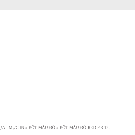
ỰA - MỰC IN
» BỘT MÀU ĐỎ
» BỘT MÀU ĐỎ-RED P.R.122