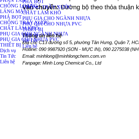
PHÂN TÁN
PHÁ BỌT
CHỐNG LOANG
Vận chuyển:
 Đường bộ theo thỏa thuận 
CHỐNG TRẦY XƯỚC
LÁNG MẶT
CHẤT LÀM KHÔ
PHÁ BỌT
PHỤ GIA CHO NGÀNH NHỰA
CHỐNG TRẦY XƯỚC
PHỤ GIA CHO NHỰA PVC
CHẤT LÀM KHÔ
THIẾT BỊ
PHỤ GIA CHO NGÀNH NHỰA
Dịch vụ
Thông tin liên hệ
PHỤ GIA CHO NHỰA PVC
Tin Tức
Địa chỉ: C13 đường số 5, phường Tân Hưng, Quận 7, HCM
THIẾT BỊ
Liên hệ
Hotline: 
090 9987920 (SƠN - MỰC IN), 090 2275038 (N
Dịch vụ
Tin Tức
Email: minhlong@minhlongchem.com.vn
Liên hệ
Fanpage: Minh Long Chemical Co., Ltd