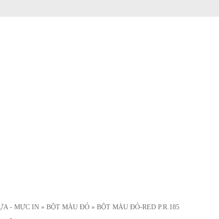
ỰA - MỰC IN
» BỘT MÀU ĐỎ
» BỘT MÀU ĐỎ-RED P.R.185