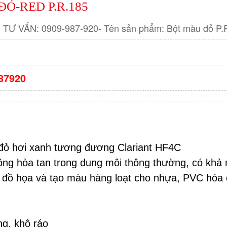
Ỏ-RED P.R.185
Ư VẤN: 0909-987-920- Tên sản phẩm: Bột màu đỏ P.R.
87920
đỏ hơi xanh tương đương Clariant HF4C
ông hòa tan trong dung môi thông thường, có khả 
n đồ họa và tạo màu hàng loạt cho nhựa, PVC hóa 
ng, khô ráo