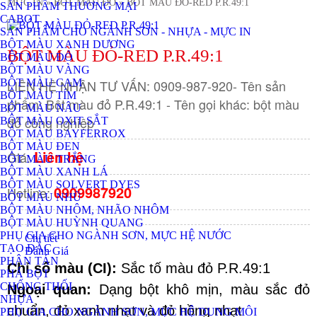
MỰC IN
» BỘT MÀU ĐỎ
» BỘT MÀU ĐỎ-RED P.R.49:1
SẢN PHẨM THƯƠNG MẠI
CABOT
SẢN PHẨM CHO NGÀNH SƠN - NHỰA - MỰC IN
BỘT MÀU XANH DƯƠNG
BỘT MÀU ĐỎ-RED P.R.49:1
BỘT MÀU ĐỎ
BỘT MÀU VÀNG
BỘT MÀU CAM
LIÊN HỆ NHẬN TƯ VẤN: 0909-987-920- Tên sản
BỘT MÀU TÍM
phẩm: Bột màu đỏ P.R.49:1 - Tên gọi khác: bột màu
BỘT MÀU NÂU
đỏ công nghiệp
BỘT MÀU OXIT SẮT
BỘT MÀU BAYFERROX
BỘT MÀU ĐEN
Liên hệ
Giá:
BỘT MÀU TRẮNG
BỘT MÀU XANH LÁ
BỘT MÀU SOLVERT DYES
0909987920
Hotline:
BỘT MÀU NHŨ
BỘT MÀU NHÔM, NHÃO NHÔM
BỘT MÀU HUỲNH QUANG
PHỤ GIA CHO NGÀNH SƠN, MỰC HỆ NƯỚC
Chi tiết
TẠO ĐẶC
Đánh Giá
PHÂN TÁN
Chỉ số màu (CI):
 Sắc tố màu đỏ 
P.R.49:1
PHÁ BỌT
CHỐNG THỐI
Ngoại quan:
 Dạng bột khô mịn, màu sắc đỏ 
NHỰA
chuẩn, đỏ xanh nhạt và đỏ hồng nhạt
PHỤ GIA CHO NGÀNH SƠN, MỰC HỆ DUNG MÔI