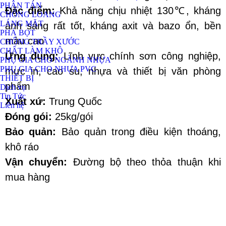
PHÂN TÁN
Đặc điểm:
 Khả năng chịu nhiệt 130℃, kháng 
CHỐNG LOANG
LÁNG MẶT
ánh sáng rất tốt, kháng axit và bazo ổn, bền 
PHÁ BỌT
màu cao
CHỐNG TRẦY XƯỚC
CHẤT LÀM KHÔ
Ứng dụng: 
Lĩnh vực chính sơn công nghiệp, 
PHỤ GIA CHO NGÀNH NHỰA
PHỤ GIA CHO NHỰA PVC
mực in, cao su, nhựa và thiết bị văn phòng 
THIẾT BỊ
phẩm
Dịch vụ
Tin Tức
Xuất xứ:
 Trung Quốc
Liên hệ
Đóng gói: 
25kg/gói
Bảo quản:
 Bảo quản trong điều kiện thoáng, 
khô ráo
Vận chuyển:
 Đường bộ theo thỏa thuận khi 
mua hàng