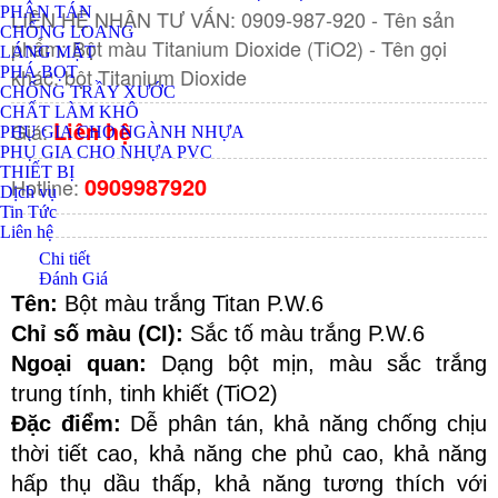
PHÂN TÁN
LIÊN HỆ NHẬN TƯ VẤN: 0909-987-920 - Tên sản
CHỐNG LOANG
phẩm: Bột màu Titanium Dioxide (TiO2) - Tên gọi
LÁNG MẶT
khác: bột Titanium Dioxide
PHÁ BỌT
CHỐNG TRẦY XƯỚC
CHẤT LÀM KHÔ
Liên hệ
Giá:
PHỤ GIA CHO NGÀNH NHỰA
PHỤ GIA CHO NHỰA PVC
THIẾT BỊ
0909987920
Hotline:
Dịch vụ
Tin Tức
Liên hệ
Chi tiết
Đánh Giá
Tên:
 Bột màu trắng Titan P.W.6
Chỉ số màu (CI):
 Sắc tố màu trắng P.W.6
Ngoại quan:
 Dạng bột mịn, màu sắc trắng 
trung tính, tinh khiết (TiO2)
Đặc điểm:
 Dễ phân tán, khả năng chống chịu 
thời tiết cao, khả năng che phủ cao, khả năng 
hấp thụ dầu thấp, khả năng tương thích với 