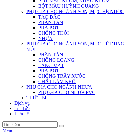
BỘT MÀU NHÔM, NHÃO NHÔM
BỘT MÀU HUỲNH QUANG
PHỤ GIA CHO NGÀNH SƠN, MỰC HỆ NƯỚC
TẠO ĐẶC
PHÂN TÁN
PHÁ BỌT
CHỐNG THỐI
NHỰA
PHỤ GIA CHO NGÀNH SƠN, MỰC HỆ DUNG
MÔI
PHÂN TÁN
CHỐNG LOANG
LÁNG MẶT
PHÁ BỌT
CHỐNG TRẦY XƯỚC
CHẤT LÀM KHÔ
PHỤ GIA CHO NGÀNH NHỰA
PHỤ GIA CHO NHỰA PVC
THIẾT BỊ
Dịch vụ
Tin Tức
Liên hệ
Menu