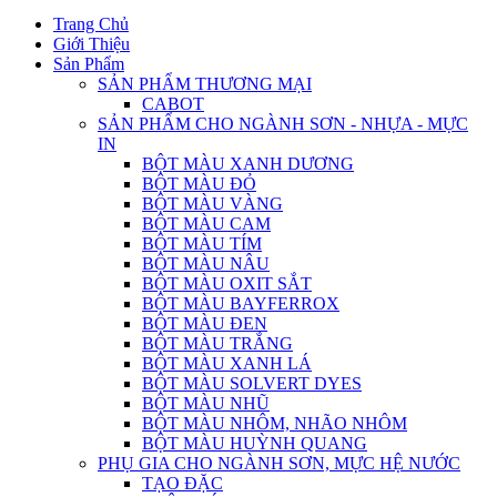
Trang Chủ
Giới Thiệu
Sản Phẩm
SẢN PHẨM THƯƠNG MẠI
CABOT
SẢN PHẨM CHO NGÀNH SƠN - NHỰA - MỰC
IN
BỘT MÀU XANH DƯƠNG
BỘT MÀU ĐỎ
BỘT MÀU VÀNG
BỘT MÀU CAM
BỘT MÀU TÍM
BỘT MÀU NÂU
BỘT MÀU OXIT SẮT
BỘT MÀU BAYFERROX
BỘT MÀU ĐEN
BỘT MÀU TRẮNG
BỘT MÀU XANH LÁ
BỘT MÀU SOLVERT DYES
BỘT MÀU NHŨ
BỘT MÀU NHÔM, NHÃO NHÔM
BỘT MÀU HUỲNH QUANG
PHỤ GIA CHO NGÀNH SƠN, MỰC HỆ NƯỚC
TẠO ĐẶC