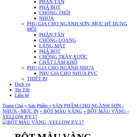
PHÂN TÁN
PHÁ BỌT
CHỐNG THỐI
NHỰA
PHỤ GIA CHO NGÀNH SƠN, MỰC HỆ DUNG
MÔI
PHÂN TÁN
CHỐNG LOANG
LÁNG MẶT
PHÁ BỌT
CHỐNG TRẦY XƯỚC
CHẤT LÀM KHÔ
PHỤ GIA CHO NGÀNH NHỰA
PHỤ GIA CHO NHỰA PVC
THIẾT BỊ
Dịch vụ
Tin Tức
Liên hệ
Trang Chủ
» Sản Phẩm
» SẢN PHẨM CHO NGÀNH SƠN -
NHỰA - MỰC IN
» BỘT MÀU VÀNG
» BỘT MÀU VÀNG -
YELLOW P.Y.17