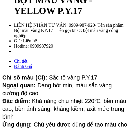
BỘT MÀU VÀNG -
YELLOW P.Y.17
LIÊN HỆ NHẬN TƯ VẤN: 0909-987-920- Tên sản phẩm:
Bột màu vàng P.Y.17 - Tên gọi khác: bột màu vàng công
nghiệp
Giá:
Liên hệ
Hotline:
0909987920
Chi tiết
Đánh Giá
Chỉ số màu (CI): 
Sắc tố vàng P.Y.17
Ngoại quan:
 Dạng bột mịn, màu sắc vàng 
cường độ cao
Đặc điểm:
 Khả năng chịu nhiệt 220℃, bền màu 
cao, bền ánh sáng, kháng kiềm, axit mức trung 
bình
Ứng dụng: 
Chủ yếu được dùng để tạo màu cho 