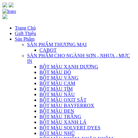
Trang Chủ
Giới Thiệu
Sản Phẩm
SẢN PHẨM THƯƠNG MẠI
CABOT
SẢN PHẨM CHO NGÀNH SƠN - NHỰA - MỰC
IN
BỘT MÀU XANH DƯƠNG
BỘT MÀU ĐỎ
BỘT MÀU VÀNG
BỘT MÀU CAM
BỘT MÀU TÍM
BỘT MÀU NÂU
BỘT MÀU OXIT SẮT
BỘT MÀU BAYFERROX
BỘT MÀU ĐEN
BỘT MÀU TRẮNG
BỘT MÀU XANH LÁ
BỘT MÀU SOLVERT DYES
BỘT MÀU NHŨ