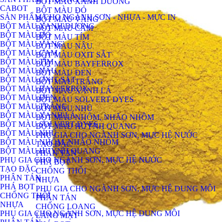
BỘT MÀU XANH DƯƠNG
CABOT
BỘT MÀU ĐỎ
SẢN PHẨM CHO NGÀNH SƠN - NHỰA - MỰC IN
BỘT MÀU VÀNG
BỘT MÀU XANH DƯƠNG
BỘT MÀU CAM
BỘT MÀU ĐỎ
BỘT MÀU TÍM
BỘT MÀU VÀNG
BỘT MÀU NÂU
BỘT MÀU CAM
BỘT MÀU OXIT SẮT
BỘT MÀU TÍM
BỘT MÀU BAYFERROX
BỘT MÀU NÂU
BỘT MÀU ĐEN
BỘT MÀU OXIT SẮT
BỘT MÀU TRẮNG
BỘT MÀU BAYFERROX
BỘT MÀU XANH LÁ
BỘT MÀU ĐEN
BỘT MÀU SOLVERT DYES
BỘT MÀU TRẮNG
BỘT MÀU NHŨ
BỘT MÀU XANH LÁ
BỘT MÀU NHÔM, NHÃO NHÔM
BỘT MÀU SOLVERT DYES
BỘT MÀU HUỲNH QUANG
BỘT MÀU NHŨ
PHỤ GIA CHO NGÀNH SƠN, MỰC HỆ NƯỚC
BỘT MÀU NHÔM, NHÃO NHÔM
TẠO ĐẶC
BỘT MÀU HUỲNH QUANG
PHÂN TÁN
PHỤ GIA CHO NGÀNH SƠN, MỰC HỆ NƯỚC
PHÁ BỌT
TẠO ĐẶC
CHỐNG THỐI
PHÂN TÁN
NHỰA
PHÁ BỌT
PHỤ GIA CHO NGÀNH SƠN, MỰC HỆ DUNG MÔI
CHỐNG THỐI
PHÂN TÁN
NHỰA
CHỐNG LOANG
PHỤ GIA CHO NGÀNH SƠN, MỰC HỆ DUNG MÔI
LÁNG MẶT