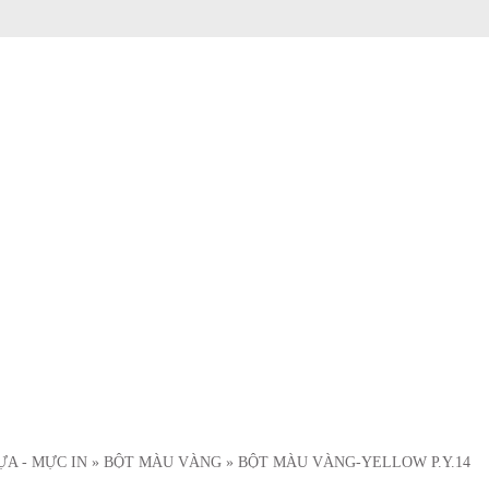
ỰA - MỰC IN
» BỘT MÀU VÀNG
» BỘT MÀU VÀNG-YELLOW P.Y.14