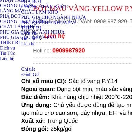
PHÂN TÁN
PHÁ BỌT
CHỐNG LOANG
CHỐNG TRẦY XƯỚC
BỘT MÀU VÀNG-YELLOW P.Y
LÁNG MẶT
CHẤT LÀM KHÔ
PHÁ BỌT
PHỤ GIA CHO NGÀNH NHỰA
LIÊN HỆ NHẬN TƯ VẤN: 0909-987-920- Tên
CHỐNG TRẦY XƯỚC
PHỤ GIA CHO NHỰA PVC
CHẤT LÀM KHÔ
THIẾT BỊ
PHỤ GIA CHO NGÀNH NHỰA
Dịch vụ
Liên hệ
Giá:
PHỤ GIA CHO NHỰA PVC
Tin Tức
THIẾT BỊ
Liên hệ
Dịch vụ
0909987920
Hotline:
Tin Tức
Liên hệ
Chi tiết
Đánh Giá
Chỉ số màu (CI): 
Sắc tố vàng P.Y.14
Ngoại quan:
 Dạng bột mịn, màu sắc vàng
Đặc điểm:
 Khả năng chịu nhiệt 200℃-220
Ứng dụng: 
Chủ yếu được dùng để tạo m
tạo màu cho cao sơn, dây nhựa, EFI và hó
Xuất xứ: 
Trung Quốc
Đóng gói:
 25kg/gói