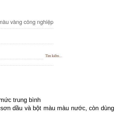
màu vàng công nghiệp
mức trung bình
H
Ỗ
T
R
Ợ
T
R
Ự
C
T
U
Y
Ế
sơn dầu và bột màu màu nước, còn dùng 
N