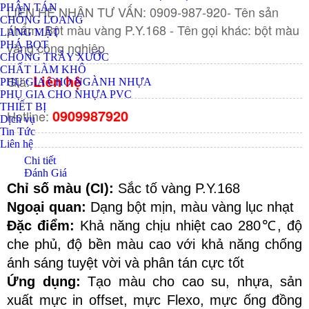
PHÂN TÁN
LIÊN HỆ NHẬN TƯ VẤN: 0909-987-920- Tên sản
CHỐNG LOANG
phẩm: Bột màu vàng P.Y.168 - Tên gọi khác: bột màu
LÁNG MẶT
vàng công nghiệp
PHÁ BỌT
CHỐNG TRẦY XƯỚC
CHẤT LÀM KHÔ
Liên hệ
Giá:
PHỤ GIA CHO NGÀNH NHỰA
PHỤ GIA CHO NHỰA PVC
THIẾT BỊ
0909987920
Hotline:
Dịch vụ
Tin Tức
Liên hệ
Chi tiết
Đánh Giá
Chỉ số màu (CI): 
Sắc tố vàng P.Y.168
Ngoại quan:
 Dạng bột mịn, màu vàng lục nhạt 
Đặc điểm:
 Khả năng chịu nhiệt cao 280℃, độ 
che phủ, độ bền màu cao với khả năng chống 
ánh sáng tuyệt vời và phân tán cực tốt
Ứng dụng: 
Tạo màu cho cao su, nhựa, sản 
xuất mực in offset, mực Flexo, mực ống đồng 