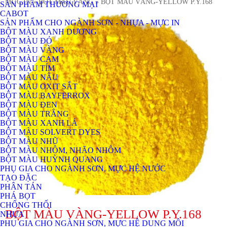
MỰC IN
» BỘT MÀU VÀNG
» BỘT MÀU VÀNG-YELLOW P.Y.168
SẢN PHẨM THƯƠNG MẠI
CABOT
SẢN PHẨM CHO NGÀNH SƠN - NHỰA - MỰC IN
BỘT MÀU XANH DƯƠNG
BỘT MÀU ĐỎ
BỘT MÀU VÀNG
BỘT MÀU CAM
BỘT MÀU TÍM
BỘT MÀU NÂU
BỘT MÀU OXIT SẮT
BỘT MÀU BAYFERROX
BỘT MÀU ĐEN
BỘT MÀU TRẮNG
BỘT MÀU XANH LÁ
BỘT MÀU SOLVERT DYES
BỘT MÀU NHŨ
BỘT MÀU NHÔM, NHÃO NHÔM
BỘT MÀU HUỲNH QUANG
PHỤ GIA CHO NGÀNH SƠN, MỰC HỆ NƯỚC
TẠO ĐẶC
PHÂN TÁN
PHÁ BỌT
CHỐNG THỐI
BỘT MÀU VÀNG-YELLOW P.Y.168
NHỰA
PHỤ GIA CHO NGÀNH SƠN, MỰC HỆ DUNG MÔI