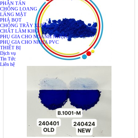
PHÂN TÁN
CHỐNG LOANG
LÁNG MẶT
PHÁ BỌT
CHỐNG TRẦY XƯỚC
CHẤT LÀM KHÔ
PHỤ GIA CHO NGÀNH NHỰA
PHỤ GIA CHO NHỰA PVC
THIẾT BỊ
Dịch vụ
Tin Tức
Liên hệ