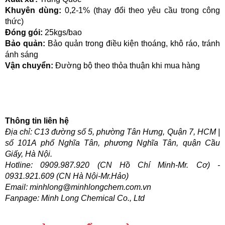
Khuyên dùng:
 0,2-1% (thay đổi theo yêu cầu trong công 
thức)
Đóng gói:
 25kgs/bao
Bảo quản: 
Bảo quản trong điều kiện thoáng, khô ráo, tránh 
ánh sáng
Vận chuyển:
 Đường bộ theo thỏa thuận khi mua hàng
Thông tin liên hệ
Địa chỉ: C13 đường số 5, phường Tân Hưng, Quận 7, HCM | 
số 101A phố Nghĩa Tân, phương Nghĩa Tân, quận Cầu 
Giấy, Hà Nội.
Hotline: 0909.987.920 (CN Hồ Chí Minh-Mr. Cơ) - 
0931.921.609 (CN Hà Nội-Mr.Hảo)
Email: minhlong@minhlongchem.com.vn
Fanpage: Minh Long Chemical Co., Ltd