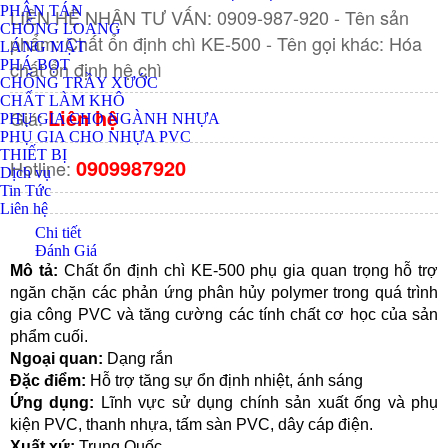
PHÂN TÁN
LIÊN HỆ NHẬN TƯ VẤN: 0909-987-920 - Tên sản
CHỐNG LOANG
phẩm: Chất ổn định chì KE-500 - Tên gọi khác: Hóa
LÁNG MẶT
chất ổn định hệ chì
PHÁ BỌT
CHỐNG TRẦY XƯỚC
CHẤT LÀM KHÔ
Liên hệ
Giá:
PHỤ GIA CHO NGÀNH NHỰA
PHỤ GIA CHO NHỰA PVC
THIẾT BỊ
0909987920
Hotline:
Dịch vụ
Tin Tức
Liên hệ
Chi tiết
Đánh Giá
Mô tả: 
Chất ổn định chì KE-500 phụ gia quan trọng hỗ trợ 
ngăn chặn các phản ứng phân hủy polymer trong quá trình 
gia công PVC và tăng cường các tính chất cơ học của sản 
phẩm cuối. 
Ngoại quan: 
Dạng rắn
Đặc điểm:
 Hỗ trợ tăng sự ổn định nhiệt, ánh sáng
Ứng dụng: 
Lĩnh vực sử dụng chính sản xuất ống và phụ 
kiện PVC, thanh nhựa, tấm sàn PVC, dây cáp điện. 
Xuất xứ: 
Trung Quốc