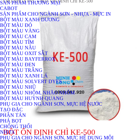
CHO NHỰA PVC
» BỘT ỔN ĐỊNH CHÌ KE-500
SẢN PHẨM THƯƠNG MẠI
CABOT
SẢN PHẨM CHO NGÀNH SƠN - NHỰA - MỰC IN
BỘT MÀU XANH DƯƠNG
BỘT MÀU ĐỎ
BỘT MÀU VÀNG
BỘT MÀU CAM
BỘT MÀU TÍM
BỘT MÀU NÂU
BỘT MÀU OXIT SẮT
BỘT MÀU BAYFERROX
BỘT MÀU ĐEN
BỘT MÀU TRẮNG
BỘT MÀU XANH LÁ
BỘT MÀU SOLVERT DYES
BỘT MÀU NHŨ
BỘT MÀU NHÔM, NHÃO NHÔM
BỘT MÀU HUỲNH QUANG
PHỤ GIA CHO NGÀNH SƠN, MỰC HỆ NƯỚC
TẠO ĐẶC
PHÂN TÁN
PHÁ BỌT
CHỐNG THỐI
BỘT ỔN ĐỊNH CHÌ KE-500
NHỰA
PHỤ GIA CHO NGÀNH SƠN, MỰC HỆ DUNG MÔI