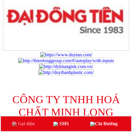
CÔNG TY TNHH HOÁ
CHẤT MINH LONG
Gọi điện
SMS
Chỉ Đường
Địa Chỉ : C13 Đường số 5, Phường Tân Hưng,