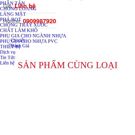
PHÂN TÁN
Liên hệ
Giá:
CHỐNG LOANG
LÁNG MẶT
0909987920
Hotline:
PHÁ BỌT
CHỐNG TRẦY XƯỚC
CHẤT LÀM KHÔ
PHỤ GIA CHO NGÀNH NHỰA
Chi tiết
PHỤ GIA CHO NHỰA PVC
Đánh Giá
THIẾT BỊ
Dịch vụ
Tin Tức
SẢN PHẨM CÙNG LOẠI
Liên hệ