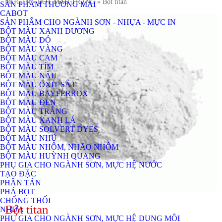
MỰC IN
» BỘT MÀU TRẮNG
» Bột titan
SẢN PHẨM THƯƠNG MẠI
CABOT
SẢN PHẨM CHO NGÀNH SƠN - NHỰA - MỰC IN
BỘT MÀU XANH DƯƠNG
BỘT MÀU ĐỎ
BỘT MÀU VÀNG
BỘT MÀU CAM
BỘT MÀU TÍM
BỘT MÀU NÂU
BỘT MÀU OXIT SẮT
BỘT MÀU BAYFERROX
BỘT MÀU ĐEN
BỘT MÀU TRẮNG
BỘT MÀU XANH LÁ
BỘT MÀU SOLVERT DYES
BỘT MÀU NHŨ
BỘT MÀU NHÔM, NHÃO NHÔM
BỘT MÀU HUỲNH QUANG
PHỤ GIA CHO NGÀNH SƠN, MỰC HỆ NƯỚC
TẠO ĐẶC
PHÂN TÁN
PHÁ BỌT
CHỐNG THỐI
Bột titan
NHỰA
PHỤ GIA CHO NGÀNH SƠN, MỰC HỆ DUNG MÔI