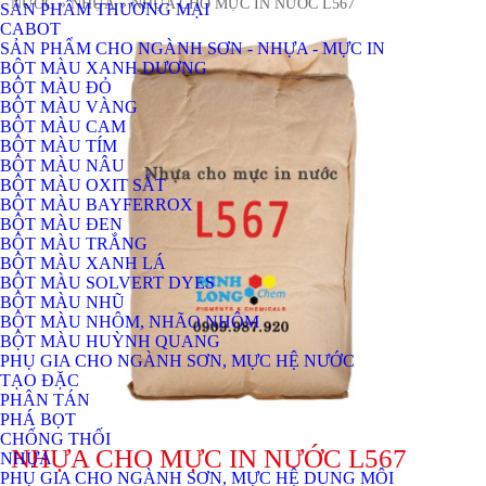
NƯỚC
» NHỰA
» NHỰA CHO MỰC IN NƯỚC L567
SẢN PHẨM THƯƠNG MẠI
CABOT
SẢN PHẨM CHO NGÀNH SƠN - NHỰA - MỰC IN
BỘT MÀU XANH DƯƠNG
BỘT MÀU ĐỎ
BỘT MÀU VÀNG
BỘT MÀU CAM
BỘT MÀU TÍM
BỘT MÀU NÂU
BỘT MÀU OXIT SẮT
BỘT MÀU BAYFERROX
BỘT MÀU ĐEN
BỘT MÀU TRẮNG
BỘT MÀU XANH LÁ
BỘT MÀU SOLVERT DYES
BỘT MÀU NHŨ
BỘT MÀU NHÔM, NHÃO NHÔM
BỘT MÀU HUỲNH QUANG
PHỤ GIA CHO NGÀNH SƠN, MỰC HỆ NƯỚC
TẠO ĐẶC
PHÂN TÁN
PHÁ BỌT
CHỐNG THỐI
NHỰA CHO MỰC IN NƯỚC L567
NHỰA
PHỤ GIA CHO NGÀNH SƠN, MỰC HỆ DUNG MÔI