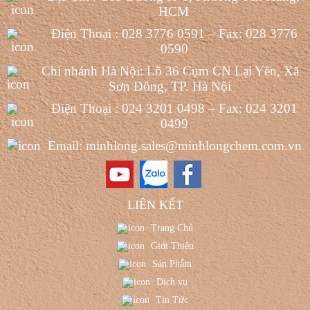
HCM
Điện Thoại : 028 3776 0591 – Fax: 028 3776
0590
Chi nhánh Hà Nội: Lô 36 Cụm CN Lại Yên, Xã
Sơn Đông, TP. Hà Nội
Điện Thoại : 024 3201 0498 – Fax: 024 3201
0499
Email: minhlong.sales@minhlongchem.com.vn
LIÊN KẾT
Trang Chủ
Giới Thiệu
Sản Phẩm
Dịch vụ
Tin Tức