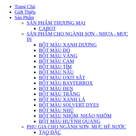
Trang Chủ
Giới Thiệu
Sản Phẩm
SẢN PHẨM THƯƠNG MẠI
CABOT
SẢN PHẨM CHO NGÀNH SƠN - NHỰA - MỰC
IN
BỘT MÀU XANH DƯƠNG
BỘT MÀU ĐỎ
BỘT MÀU VÀNG
BỘT MÀU CAM
BỘT MÀU TÍM
BỘT MÀU NÂU
BỘT MÀU OXIT SẮT
BỘT MÀU BAYFERROX
BỘT MÀU ĐEN
BỘT MÀU TRẮNG
BỘT MÀU XANH LÁ
BỘT MÀU SOLVERT DYES
BỘT MÀU NHŨ
BỘT MÀU NHÔM, NHÃO NHÔM
BỘT MÀU HUỲNH QUANG
PHỤ GIA CHO NGÀNH SƠN, MỰC HỆ NƯỚC
TẠO ĐẶC