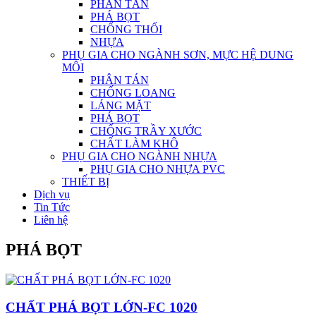
PHÂN TÁN
PHÁ BỌT
CHỐNG THỐI
NHỰA
PHỤ GIA CHO NGÀNH SƠN, MỰC HỆ DUNG
MÔI
PHÂN TÁN
CHỐNG LOANG
LÁNG MẶT
PHÁ BỌT
CHỐNG TRẦY XƯỚC
CHẤT LÀM KHÔ
PHỤ GIA CHO NGÀNH NHỰA
PHỤ GIA CHO NHỰA PVC
THIẾT BỊ
Dịch vụ
Tin Tức
Liên hệ
PHÁ BỌT
CHẤT PHÁ BỌT LỚN-FC 1020