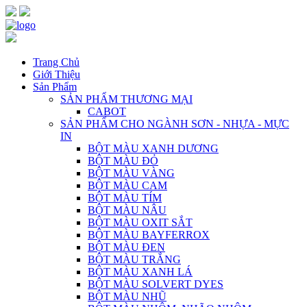
Trang Chủ
Giới Thiệu
Sản Phẩm
SẢN PHẨM THƯƠNG MẠI
CABOT
SẢN PHẨM CHO NGÀNH SƠN - NHỰA - MỰC
IN
BỘT MÀU XANH DƯƠNG
BỘT MÀU ĐỎ
BỘT MÀU VÀNG
BỘT MÀU CAM
BỘT MÀU TÍM
BỘT MÀU NÂU
BỘT MÀU OXIT SẮT
BỘT MÀU BAYFERROX
BỘT MÀU ĐEN
BỘT MÀU TRẮNG
BỘT MÀU XANH LÁ
BỘT MÀU SOLVERT DYES
BỘT MÀU NHŨ