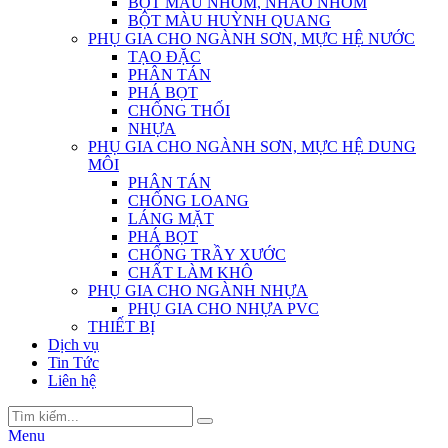
BỘT MÀU NHÔM, NHÃO NHÔM
BỘT MÀU HUỲNH QUANG
PHỤ GIA CHO NGÀNH SƠN, MỰC HỆ NƯỚC
TẠO ĐẶC
PHÂN TÁN
PHÁ BỌT
CHỐNG THỐI
NHỰA
PHỤ GIA CHO NGÀNH SƠN, MỰC HỆ DUNG
MÔI
PHÂN TÁN
CHỐNG LOANG
LÁNG MẶT
PHÁ BỌT
CHỐNG TRẦY XƯỚC
CHẤT LÀM KHÔ
PHỤ GIA CHO NGÀNH NHỰA
PHỤ GIA CHO NHỰA PVC
THIẾT BỊ
Dịch vụ
Tin Tức
Liên hệ
Menu