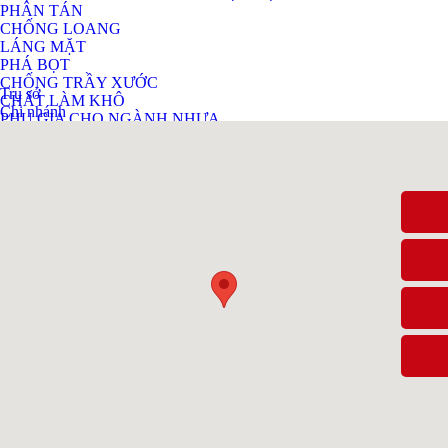
PHÂN TÁN
CHỐNG LOANG
LÁNG MẶT
PHÁ BỌT
CHỐNG TRẦY XƯỚC
Trụ sở
CHẤT LÀM KHÔ
Chi nhánh
PHỤ GIA CHO NGÀNH NHỰA
PHỤ GIA CHO NHỰA PVC
THIẾT BỊ
Dịch vụ
Tin Tức
Liên hệ