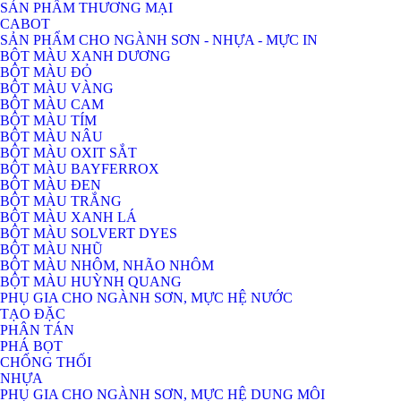
SẢN PHẨM THƯƠNG MẠI
CABOT
SẢN PHẨM CHO NGÀNH SƠN - NHỰA - MỰC IN
BỘT MÀU XANH DƯƠNG
BỘT MÀU ĐỎ
BỘT MÀU VÀNG
BỘT MÀU CAM
BỘT MÀU TÍM
BỘT MÀU NÂU
BỘT MÀU OXIT SẮT
BỘT MÀU BAYFERROX
BỘT MÀU ĐEN
BỘT MÀU TRẮNG
BỘT MÀU XANH LÁ
BỘT MÀU SOLVERT DYES
BỘT MÀU NHŨ
BỘT MÀU NHÔM, NHÃO NHÔM
BỘT MÀU HUỲNH QUANG
PHỤ GIA CHO NGÀNH SƠN, MỰC HỆ NƯỚC
TẠO ĐẶC
PHÂN TÁN
PHÁ BỌT
CHỐNG THỐI
NHỰA
PHỤ GIA CHO NGÀNH SƠN, MỰC HỆ DUNG MÔI