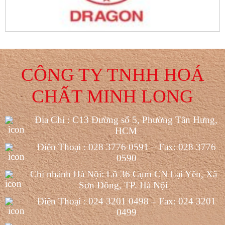
CÔNG TY TNHH HOÁ
CHẤT MINH LONG
Địa Chỉ : C13 Đường số 5, Phường Tân Hưng,
HCM
Điện Thoại : 028 3776 0591 – Fax: 028 3776
0590
Chi nhánh Hà Nội: Lô 36 Cụm CN Lại Yên, Xã
Sơn Đông, TP. Hà Nội
Điện Thoại : 024 3201 0498 – Fax: 024 3201
0499