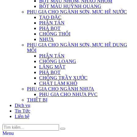
BỘT MÀU NHÔM, NHÃO NHÔM
BỘT MÀU HUỲNH QUANG
PHỤ GIA CHO NGÀNH SƠN, MỰC HỆ NƯỚC
TẠO ĐẶC
PHÂN TÁN
PHÁ BỌT
CHỐNG THỐI
NHỰA
PHỤ GIA CHO NGÀNH SƠN, MỰC HỆ DUNG
MÔI
PHÂN TÁN
CHỐNG LOANG
LÁNG MẶT
PHÁ BỌT
CHỐNG TRẦY XƯỚC
CHẤT LÀM KHÔ
PHỤ GIA CHO NGÀNH NHỰA
PHỤ GIA CHO NHỰA PVC
THIẾT BỊ
Dịch vụ
Tin Tức
Liên hệ
Menu