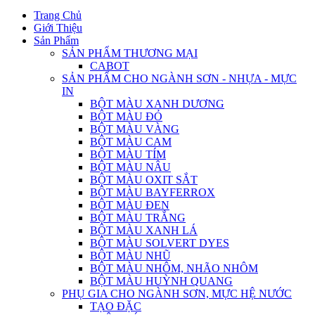
Trang Chủ
Giới Thiệu
Sản Phẩm
SẢN PHẨM THƯƠNG MẠI
CABOT
SẢN PHẨM CHO NGÀNH SƠN - NHỰA - MỰC
IN
BỘT MÀU XANH DƯƠNG
BỘT MÀU ĐỎ
BỘT MÀU VÀNG
BỘT MÀU CAM
BỘT MÀU TÍM
BỘT MÀU NÂU
BỘT MÀU OXIT SẮT
BỘT MÀU BAYFERROX
BỘT MÀU ĐEN
BỘT MÀU TRẮNG
BỘT MÀU XANH LÁ
BỘT MÀU SOLVERT DYES
BỘT MÀU NHŨ
BỘT MÀU NHÔM, NHÃO NHÔM
BỘT MÀU HUỲNH QUANG
PHỤ GIA CHO NGÀNH SƠN, MỰC HỆ NƯỚC
TẠO ĐẶC