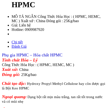
HPMC
MÔ TẢ NGẮN Công Thức Hóa Học : ( HPMC, HEMC,
MC ) Xuất xứ : China Đóng gói : 25Kg/bao
Giá:
Liên hệ
Hotline:
0909987920
Chi tiết
Đánh Giá
Phụ gia HPMC – Hóa chất HPMC
Tính chất Hóa – Lý
Công Thức Hóa Học : ( HPMC, HEMC, MC )
Xuất xứ:
China
Đóng gói:
25Kg/bao
Chất tạo đặc
:
Hydroxy Propyl Methyl Cellulose hay còn được gọi 
là Bột Keo HPMC 
Ngoại quang
:
Dạng bột rất mịn màu trắng, tan rất tốt trong nước 
và có mùi nhẹ