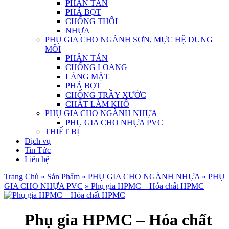
PHÂN TÁN
PHÁ BỌT
CHỐNG THỐI
NHỰA
PHỤ GIA CHO NGÀNH SƠN, MỰC HỆ DUNG
MÔI
PHÂN TÁN
CHỐNG LOANG
LÁNG MẶT
PHÁ BỌT
CHỐNG TRẦY XƯỚC
CHẤT LÀM KHÔ
PHỤ GIA CHO NGÀNH NHỰA
PHỤ GIA CHO NHỰA PVC
THIẾT BỊ
Dịch vụ
Tin Tức
Liên hệ
Trang Chủ
» Sản Phẩm
» PHỤ GIA CHO NGÀNH NHỰA
» PHỤ
GIA CHO NHỰA PVC
» Phụ gia HPMC – Hóa chất HPMC
Phụ gia HPMC – Hóa chất