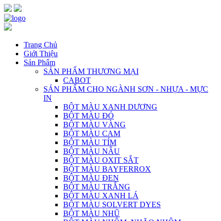
Trang Chủ
Giới Thiệu
Sản Phẩm
SẢN PHẨM THƯƠNG MẠI
CABOT
SẢN PHẨM CHO NGÀNH SƠN - NHỰA - MỰC
IN
BỘT MÀU XANH DƯƠNG
BỘT MÀU ĐỎ
BỘT MÀU VÀNG
BỘT MÀU CAM
BỘT MÀU TÍM
BỘT MÀU NÂU
BỘT MÀU OXIT SẮT
BỘT MÀU BAYFERROX
BỘT MÀU ĐEN
BỘT MÀU TRẮNG
BỘT MÀU XANH LÁ
BỘT MÀU SOLVERT DYES
BỘT MÀU NHŨ