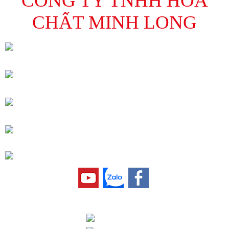
CÔNG TY TNHH HOÁ
CHẤT MINH LONG
Địa Chỉ : C13 Đường số 5, Phường Tân Hưng,
HCM
Điện Thoại : 028 3776 0591 – Fax: 028 3776
0590
Chi nhánh Hà Nội: Lô 36 Cụm CN Lại Yên, Xã
Sơn Đông, TP. Hà Nội
Điện Thoại : 024 3201 0498 – Fax: 024 3201
0499
Email: minhlong.sales@minhlongchem.com.vn
LIÊN KẾT
Trang Chủ