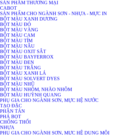
SẢN PHẨM THƯƠNG MẠI
CABOT
SẢN PHẨM CHO NGÀNH SƠN - NHỰA - MỰC IN
BỘT MÀU XANH DƯƠNG
BỘT MÀU ĐỎ
BỘT MÀU VÀNG
BỘT MÀU CAM
BỘT MÀU TÍM
BỘT MÀU NÂU
BỘT MÀU OXIT SẮT
BỘT MÀU BAYFERROX
BỘT MÀU ĐEN
BỘT MÀU TRẮNG
BỘT MÀU XANH LÁ
BỘT MÀU SOLVERT DYES
BỘT MÀU NHŨ
BỘT MÀU NHÔM, NHÃO NHÔM
BỘT MÀU HUỲNH QUANG
PHỤ GIA CHO NGÀNH SƠN, MỰC HỆ NƯỚC
TẠO ĐẶC
PHÂN TÁN
PHÁ BỌT
CHỐNG THỐI
NHỰA
PHỤ GIA CHO NGÀNH SƠN, MỰC HỆ DUNG MÔI