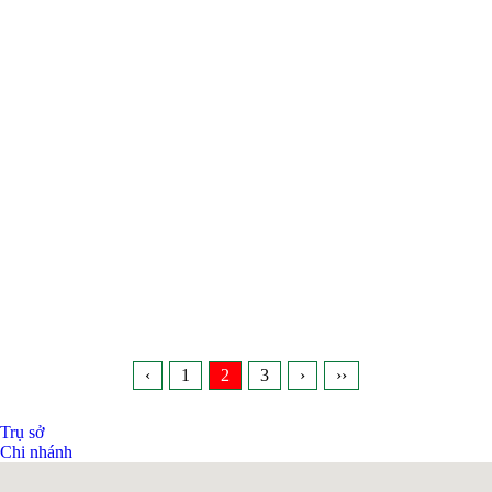
‹
1
2
3
›
››
Trụ sở
Chi nhánh