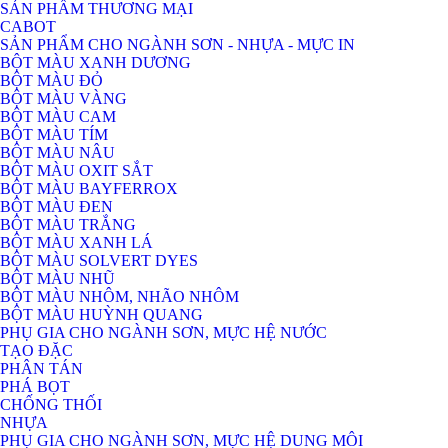
SẢN PHẨM THƯƠNG MẠI
CABOT
SẢN PHẨM CHO NGÀNH SƠN - NHỰA - MỰC IN
BỘT MÀU XANH DƯƠNG
BỘT MÀU ĐỎ
BỘT MÀU VÀNG
BỘT MÀU CAM
BỘT MÀU TÍM
BỘT MÀU NÂU
BỘT MÀU OXIT SẮT
BỘT MÀU BAYFERROX
BỘT MÀU ĐEN
BỘT MÀU TRẮNG
BỘT MÀU XANH LÁ
BỘT MÀU SOLVERT DYES
BỘT MÀU NHŨ
BỘT MÀU NHÔM, NHÃO NHÔM
BỘT MÀU HUỲNH QUANG
PHỤ GIA CHO NGÀNH SƠN, MỰC HỆ NƯỚC
TẠO ĐẶC
PHÂN TÁN
PHÁ BỌT
CHỐNG THỐI
NHỰA
PHỤ GIA CHO NGÀNH SƠN, MỰC HỆ DUNG MÔI