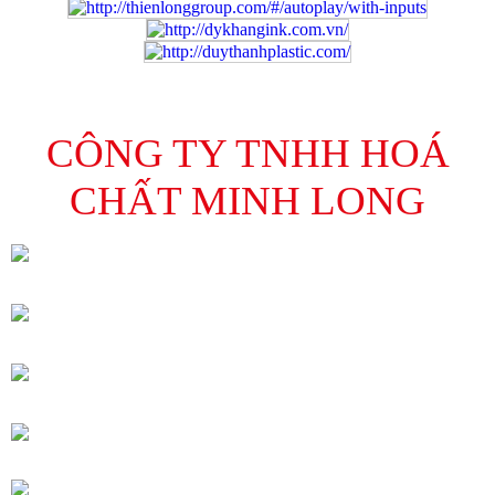
CÔNG TY TNHH HOÁ
CHẤT MINH LONG
Địa Chỉ : C13 Đường số 5, Phường Tân Hưng,
HCM
Điện Thoại : 028 3776 0591 – Fax: 028 3776
0590
Chi nhánh Hà Nội: Lô 36 Cụm CN Lại Yên, Xã
Sơn Đông, TP. Hà Nội
Điện Thoại : 024 3201 0498 – Fax: 024 3201
0499
Email: minhlong.sales@minhlongchem.com.vn