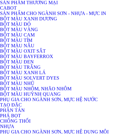
SẢN PHẨM THƯƠNG MẠI
CABOT
SẢN PHẨM CHO NGÀNH SƠN - NHỰA - MỰC IN
BỘT MÀU XANH DƯƠNG
BỘT MÀU ĐỎ
BỘT MÀU VÀNG
BỘT MÀU CAM
BỘT MÀU TÍM
BỘT MÀU NÂU
BỘT MÀU OXIT SẮT
BỘT MÀU BAYFERROX
BỘT MÀU ĐEN
BỘT MÀU TRẮNG
BỘT MÀU XANH LÁ
BỘT MÀU SOLVERT DYES
BỘT MÀU NHŨ
BỘT MÀU NHÔM, NHÃO NHÔM
BỘT MÀU HUỲNH QUANG
PHỤ GIA CHO NGÀNH SƠN, MỰC HỆ NƯỚC
TẠO ĐẶC
PHÂN TÁN
PHÁ BỌT
CHỐNG THỐI
NHỰA
PHỤ GIA CHO NGÀNH SƠN, MỰC HỆ DUNG MÔI