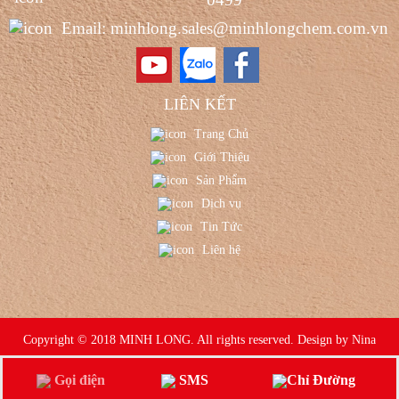
Email: minhlong.sales@minhlongchem.com.vn
LIÊN KẾT
Trang Chủ
Giới Thiệu
Sản Phẩm
Dịch vụ
Tin Tức
Liên hệ
Copyright © 2018 MINH LONG. All rights reserved. Design by Nina
Gọi điện
SMS
Chỉ Đường