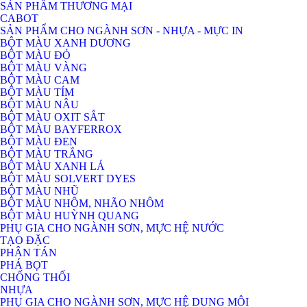
SẢN PHẨM THƯƠNG MẠI
CABOT
SẢN PHẨM CHO NGÀNH SƠN - NHỰA - MỰC IN
BỘT MÀU XANH DƯƠNG
BỘT MÀU ĐỎ
BỘT MÀU VÀNG
BỘT MÀU CAM
BỘT MÀU TÍM
BỘT MÀU NÂU
BỘT MÀU OXIT SẮT
BỘT MÀU BAYFERROX
BỘT MÀU ĐEN
BỘT MÀU TRẮNG
BỘT MÀU XANH LÁ
BỘT MÀU SOLVERT DYES
BỘT MÀU NHŨ
BỘT MÀU NHÔM, NHÃO NHÔM
BỘT MÀU HUỲNH QUANG
PHỤ GIA CHO NGÀNH SƠN, MỰC HỆ NƯỚC
TẠO ĐẶC
PHÂN TÁN
PHÁ BỌT
CHỐNG THỐI
NHỰA
PHỤ GIA CHO NGÀNH SƠN, MỰC HỆ DUNG MÔI