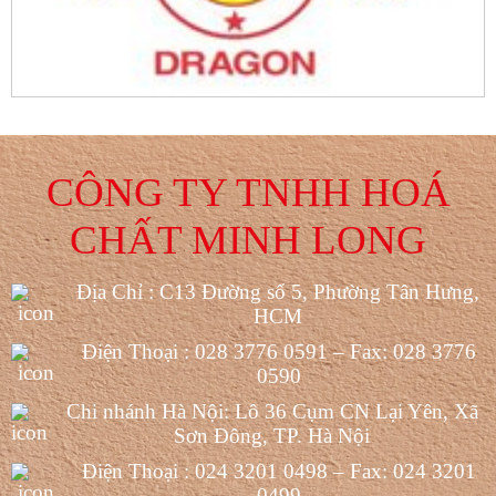
CÔNG TY TNHH HOÁ
CHẤT MINH LONG
Địa Chỉ : C13 Đường số 5, Phường Tân Hưng,
HCM
Điện Thoại : 028 3776 0591 – Fax: 028 3776
0590
Chi nhánh Hà Nội: Lô 36 Cụm CN Lại Yên, Xã
Sơn Đông, TP. Hà Nội
Điện Thoại : 024 3201 0498 – Fax: 024 3201
0499