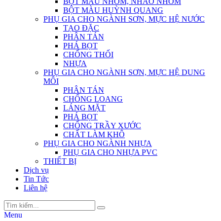
BỘT MÀU NHÔM, NHÃO NHÔM
BỘT MÀU HUỲNH QUANG
PHỤ GIA CHO NGÀNH SƠN, MỰC HỆ NƯỚC
TẠO ĐẶC
PHÂN TÁN
PHÁ BỌT
CHỐNG THỐI
NHỰA
PHỤ GIA CHO NGÀNH SƠN, MỰC HỆ DUNG
MÔI
PHÂN TÁN
CHỐNG LOANG
LÁNG MẶT
PHÁ BỌT
CHỐNG TRẦY XƯỚC
CHẤT LÀM KHÔ
PHỤ GIA CHO NGÀNH NHỰA
PHỤ GIA CHO NHỰA PVC
THIẾT BỊ
Dịch vụ
Tin Tức
Liên hệ
Menu