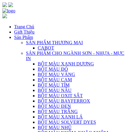
Trang Chủ
Giới Thiệu
Sản Phẩm
SẢN PHẨM THƯƠNG MẠI
CABOT
SẢN PHẨM CHO NGÀNH SƠN - NHỰA - MỰC
IN
BỘT MÀU XANH DƯƠNG
BỘT MÀU ĐỎ
BỘT MÀU VÀNG
BỘT MÀU CAM
BỘT MÀU TÍM
BỘT MÀU NÂU
BỘT MÀU OXIT SẮT
BỘT MÀU BAYFERROX
BỘT MÀU ĐEN
BỘT MÀU TRẮNG
BỘT MÀU XANH LÁ
BỘT MÀU SOLVERT DYES
BỘT MÀU NHŨ