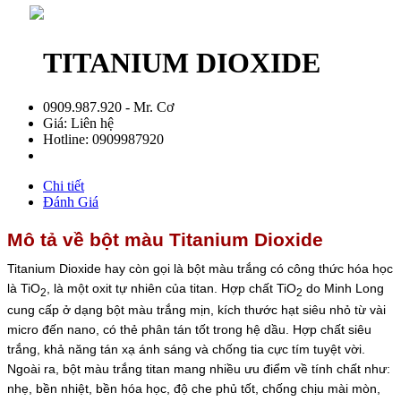
TITANIUM DIOXIDE
0909.987.920 - Mr. Cơ
Giá:
Liên hệ
Hotline:
0909987920
Chi tiết
Đánh Giá
Mô tả về bột màu Titanium Dioxide
Titanium Dioxide hay còn gọi là bột màu trắng có công thức hóa học
là TiO
, là một oxit tự nhiên của titan. Hợp chất TiO
do Minh Long
2
2
cung cấp ở dạng bột màu trắng mịn, kích thước hạt siêu nhỏ từ vài
micro đến nano, có thẻ phân tán tốt trong hệ dầu. Hợp chất siêu
trắng, khả năng tán xạ ánh sáng và chống tia cực tím tuyệt vời.
Ngoài ra, bột màu trắng titan mang nhiều ưu điểm về tính chất như:
nhẹ, bền nhiệt, bền hóa học, độ che phủ tốt, chống chịu mài mòn,