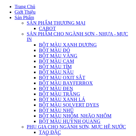
Trang Chủ
Giới Thiệu
Sản Phẩm
SẢN PHẨM THƯƠNG MẠI
CABOT
SẢN PHẨM CHO NGÀNH SƠN - NHỰA - MỰC
IN
BỘT MÀU XANH DƯƠNG
BỘT MÀU ĐỎ
BỘT MÀU VÀNG
BỘT MÀU CAM
BỘT MÀU TÍM
BỘT MÀU NÂU
BỘT MÀU OXIT SẮT
BỘT MÀU BAYFERROX
BỘT MÀU ĐEN
BỘT MÀU TRẮNG
BỘT MÀU XANH LÁ
BỘT MÀU SOLVERT DYES
BỘT MÀU NHŨ
BỘT MÀU NHÔM, NHÃO NHÔM
BỘT MÀU HUỲNH QUANG
PHỤ GIA CHO NGÀNH SƠN, MỰC HỆ NƯỚC
TẠO ĐẶC