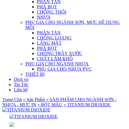
PHÂN TÁN
PHÁ BỌT
CHỐNG THỐI
NHỰA
PHỤ GIA CHO NGÀNH SƠN, MỰC HỆ DUNG
MÔI
PHÂN TÁN
CHỐNG LOANG
LÁNG MẶT
PHÁ BỌT
CHỐNG TRẦY XƯỚC
CHẤT LÀM KHÔ
PHỤ GIA CHO NGÀNH NHỰA
PHỤ GIA CHO NHỰA PVC
THIẾT BỊ
Dịch vụ
Tin Tức
Liên hệ
Trang Chủ
» Sản Phẩm
» SẢN PHẨM CHO NGÀNH SƠN -
NHỰA - MỰC IN
» BỘT MÀU
» TITANIUM DIOXIDE