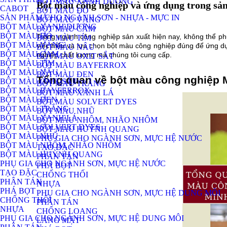
BỘT MÀU XANH DƯƠNG
Bột màu công nghiệp và ứng dụng trong sản
CABOT
BỘT MÀU ĐỎ
SẢN PHẨM CHO NGÀNH SƠN - NHỰA - MỰC IN
BỘT MÀU VÀNG
BỘT MÀU XANH DƯƠNG
BỘT MÀU CAM
BỘT MÀU ĐỎ
Trong ngành công nghiệp sản xuất hiện nay, không thể phủ 
BỘT MÀU TÍM
BỘT MÀU VÀNG
việc hiểu và lựa chọn bột màu công nghiệp đúng để ứng dụ
BỘT MÀU NÂU
BỘT MÀU CAM
nghiệp chất lượng mà chúng tôi cung cấp. 
BỘT MÀU OXIT SẮT
BỘT MÀU TÍM
BỘT MÀU BAYFERROX
BỘT MÀU NÂU
BỘT MÀU ĐEN
Tổng quan về bột màu công nghiệp 
BỘT MÀU OXIT SẮT
BỘT MÀU TRẮNG
BỘT MÀU BAYFERROX
BỘT MÀU XANH LÁ
BỘT MÀU ĐEN
BỘT MÀU SOLVERT DYES
BỘT MÀU TRẮNG
BỘT MÀU NHŨ
BỘT MÀU XANH LÁ
BỘT MÀU NHÔM, NHÃO NHÔM
BỘT MÀU SOLVERT DYES
BỘT MÀU HUỲNH QUANG
BỘT MÀU NHŨ
PHỤ GIA CHO NGÀNH SƠN, MỰC HỆ NƯỚC
BỘT MÀU NHÔM, NHÃO NHÔM
TẠO ĐẶC
BỘT MÀU HUỲNH QUANG
PHÂN TÁN
PHỤ GIA CHO NGÀNH SƠN, MỰC HỆ NƯỚC
PHÁ BỌT
TẠO ĐẶC
CHỐNG THỐI
PHÂN TÁN
NHỰA
PHÁ BỌT
PHỤ GIA CHO NGÀNH SƠN, MỰC HỆ DUNG MÔI
CHỐNG THỐI
PHÂN TÁN
NHỰA
CHỐNG LOANG
PHỤ GIA CHO NGÀNH SƠN, MỰC HỆ DUNG MÔI
LÁNG MẶT