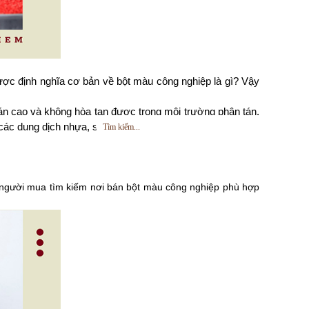
c định nghĩa cơ bản về bột màu công nghiệp là gì? Vậy 
n cao và không hòa tan được trong môi trường phân tán. 
ác dung dịch nhựa, sơn, mực in,...
 người mua tìm kiếm nơi bán bột màu công nghiệp phù hợp 
H
Ỗ
T
R
Ợ
T
R
Ự
C
T
U
Y
Ế
N