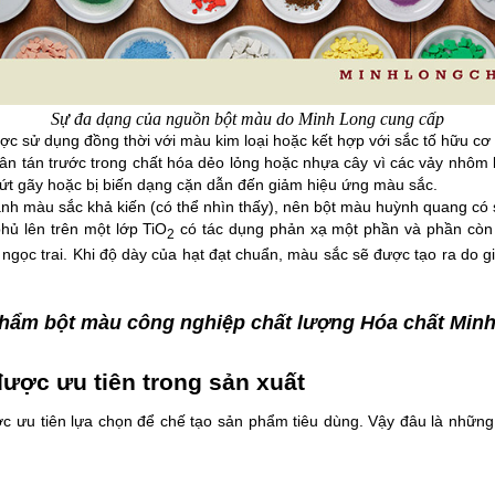
Sự đa dạng của nguồn bột màu do Minh Long cung cấp
 sử dụng đồng thời với màu kim loại hoặc kết hợp với sắc tố hữu cơ đ
ân tán trước trong chất hóa dẻo lỏng hoặc nhựa cây vì các vảy nhôm 
đứt gãy hoặc bị biến dạng cặn dẫn đến giảm hiệu ứng màu sắc. 
ành màu sắc khả kiến (có thể nhìn thấy), nên bột màu huỳnh quang có 
ủ lên trên một lớp TiO
 có tác dụng phản xạ một phần và phần còn l
2
gọc trai. Khi độ dày của hạt đạt chuẩn, màu sắc sẽ được tạo ra do gia
phẩm bột màu công nghiệp chất lượng Hóa chất Min
ược ưu tiên trong sản xuất
 ưu tiên lựa chọn để chế tạo sản phẩm tiêu dùng. Vậy đâu là những 