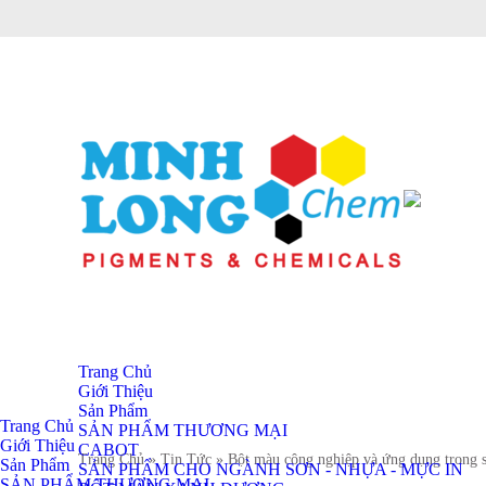
Trang Chủ
Giới Thiệu
Sản Phẩm
Trang Chủ
SẢN PHẨM THƯƠNG MẠI
Giới Thiệu
CABOT
Trang Chủ
» Tin Tức
» Bột màu công nghiệp và ứng dụng trong s
Sản Phẩm
SẢN PHẨM CHO NGÀNH SƠN - NHỰA - MỰC IN
SẢN PHẨM THƯƠNG MẠI