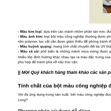
- Màu kim loại:
 dựa trên các mảnh nhôm phân tán mịn, được
- Màu ánh kim:
 loại bột màu công nghiệp thường được ph
nền polymer, lực cắt cần được giảm thiểu để phòng tránh 
- Màu huỳnh quang:
 mang tính chất chuyển đổi tia UV th
- Màu xà cừ:
 phổ biến là những mảnh mica mỏng được ph
nhiều lớp định hướng khác nhau tạo ra màu đặc trưng của n
phù hợp để tránh phá vỡ cấu trúc cặn.
|| Mời Quý khách hàng tham khảo các sản 
Tính chất của bột màu công nghiệp đ
Với đa ứng dụng trong sản xuất, bột màu công nghiệp được
Long?
Phương pháp sử dụng dễ dàng