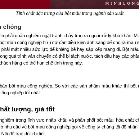
Tính chất đặc trưng của bột màu trong ngành sản xuất
h chóng
 phải quản nghiêm ngặt tránh chảy tràn ra ngoài xử lý khó khăn. Mà
 bột màu công nghiệp hữu cơ cần điều kiện ánh sáng để cho ra màu sắ
phải mất nhiều sức lực để khiêng bê hay sắp xếp mang đi. Bột mà
rong quá trình vận chuyển có thể bị tách nước, tách dầu hay các phầ
ách hàng có thể hạn chế tình trạng này. 
 bán bột màu công nghiệp. So với các sản phẩm màu khác thì bột 
ông nghiệp tốt nhất. 
ất lượng, giá tốt
nghiệm trong lĩnh vực nhập khẩu và phân phối bột màu, hóa chất ch
 nhu cầu về bột màu công nghiệp gọi về công ty chúng tôi để nhận đ
i để trao đổi chi tiết. 