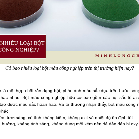
Có bao nhiêu loại bột màu công nghiệp trên thị trường hiện nay?
 là một hợp chất rắn dạng bột, phản ánh màu sắc dựa trên bước sóng
hác nhau. Bột màu công nghiệp hữu cơ bao gồm các họ: sắc tố azo,
tạo được màu sắc hoàn hảo. Và ta thường nhận thấy, bột màu công n
khác. 
, tươi sáng, có tính kháng kiềm, kháng axit và nhiệt độ ổn định tốt. 
 ảnh hưởng, kháng ánh sáng, kháng dung môi kém nên dễ dẫn đến bị oxy 