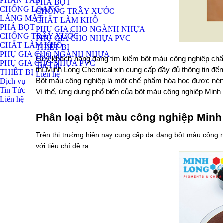
PHÂN TÁN
PHÁ BỌT
CHỐNG LOANG
CHỐNG TRẦY XƯỚC
LÁNG MẶT
CHẤT LÀM KHÔ
PHÁ BỌT
PHỤ GIA CHO NGÀNH NHỰA
CHỐNG TRẦY XƯỚC
PHỤ GIA CHO NHỰA PVC
CHẤT LÀM KHÔ
THIẾT BỊ
PHỤ GIA CHO NGÀNH NHỰA
Dịch vụ
Quý khách hàng đang tìm kiếm bột màu công nghiệp chất
PHỤ GIA CHO NHỰA PVC
Tin Tức
thì Minh Long Chemical xin cung cấp đầy đủ thông tin đế
THIẾT BỊ
Liên hệ
Dịch vụ
Bột màu công nghiệp là một chế phẩm hóa học được nén t
Tin Tức
Vì thế, ứng dụng phổ biến của bột màu công nghiệp Minh 
Liên hệ
Phân loại bột màu công nghiệp Minh
Trên thị trường hiện nay cung cấp đa dạng bột màu công 
với tiêu chí đề ra. 