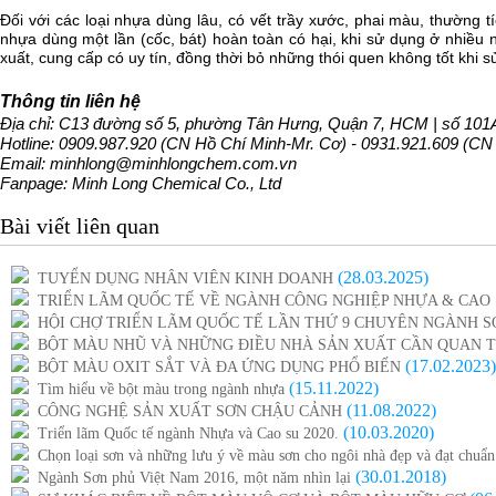
Đối với các loại nhựa dùng lâu, có vết trầy xước, phai màu, thường
nhựa dùng một lần (cốc, bát) hoàn toàn có hại, khi sử dụng ở nhiều
xuất, cung cấp có uy tín, đồng thời bỏ những thói quen không tốt khi 
Thông tin liên hệ
Địa chỉ: C13 đường số 5, phường Tân Hưng, Quận 7, HCM | số 101A
Hotline: 0909.987.920 (CN Hồ Chí Minh-Mr. Cơ) - 0931.921.609 (CN
Email: minhlong@minhlongchem.com.vn
Fanpage: Minh Long Chemical Co., Ltd
Bài viết liên quan
(28.03.2025)
TUYỂN DỤNG NHÂN VIÊN KINH DOANH
TRIỂN LÃM QUỐC TẾ VỀ NGÀNH CÔNG NGHIỆP NHỰA & CAO S
HỘI CHỢ TRIỂN LÃM QUỐC TẾ LẦN THỨ 9 CHUYÊN NGÀNH SƠ
BỘT MÀU NHŨ VÀ NHỮNG ĐIỀU NHÀ SẢN XUẤT CẦN QUAN 
(17.02.2023)
BỘT MÀU OXIT SẮT VÀ ĐA ỨNG DỤNG PHỔ BIẾN
(15.11.2022)
Tìm hiểu về bột màu trong ngành nhựa
(11.08.2022)
CÔNG NGHỆ SẢN XUẤT SƠN CHẬU CẢNH
(10.03.2020)
Triển lãm Quốc tế ngành Nhựa và Cao su 2020.
Chọn loại sơn và những lưu ý về màu sơn cho ngôi nhà đẹp và đạt chuẩ
(30.01.2018)
Ngành Sơn phủ Việt Nam 2016, một năm nhìn lại