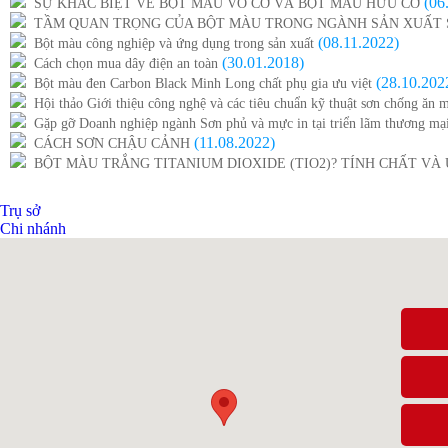
(06
SỰ KHÁC BIỆT VỀ BỘT MÀU VÔ CƠ VÀ BỘT MÀU HỮU CƠ
TẦM QUAN TRỌNG CỦA BỘT MÀU TRONG NGÀNH SẢN XUẤT
(08.11.2022)
Bột màu công nghiệp và ứng dụng trong sản xuất
(30.01.2018)
Cách chọn mua dây điện an toàn
(28.10.202
Bột màu đen Carbon Black Minh Long chất phụ gia ưu việt
Hội thảo Giới thiệu công nghệ và các tiêu chuẩn kỹ thuật sơn chống ăn 
Gặp gỡ Doanh nghiệp ngành Sơn phủ và mực in tại triển lãm thương mạ
(11.08.2022)
CÁCH SƠN CHẬU CẢNH
BỘT MÀU TRẮNG TITANIUM DIOXIDE (TIO2)? TÍNH CHẤT V
Trụ sở
Chi nhánh