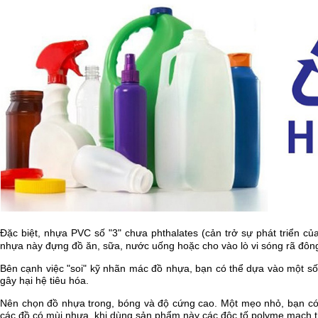
H
Ỗ
T
R
Ợ
T
R
Ự
C
T
U
Y
Ế
N
Đặc biệt, nhựa PVC số "3" chưa phthalates (cản trở sự phát triển c
nhựa này đựng đồ ăn, sữa, nước uống hoặc cho vào lò vi sóng rã đông
Bên cạnh việc "soi" kỹ nhãn mác đồ nhựa, bạn có thể dựa vào một 
gây hại hệ tiêu hóa.
Nên chọn đồ nhựa trong, bóng và độ cứng cao. Một mẹo nhỏ, bạn có t
các đồ có mùi nhựa, khi dùng sản phẩm này các độc tố polyme mạch 