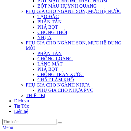
BỘT MÀU NHÔM, NHÃO NHÔM
BỘT MÀU HUỲNH QUANG
PHỤ GIA CHO NGÀNH SƠN, MỰC HỆ NƯỚC
TẠO ĐẶC
PHÂN TÁN
PHÁ BỌT
CHỐNG THỐI
NHỰA
PHỤ GIA CHO NGÀNH SƠN, MỰC HỆ DUNG
MÔI
PHÂN TÁN
CHỐNG LOANG
LÁNG MẶT
PHÁ BỌT
CHỐNG TRẦY XƯỚC
CHẤT LÀM KHÔ
PHỤ GIA CHO NGÀNH NHỰA
PHỤ GIA CHO NHỰA PVC
THIẾT BỊ
Dịch vụ
Tin Tức
Liên hệ
Menu