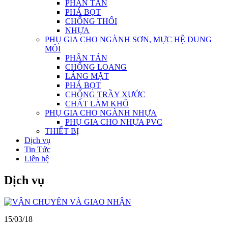
PHÂN TÁN
PHÁ BỌT
CHỐNG THỐI
NHỰA
PHỤ GIA CHO NGÀNH SƠN, MỰC HỆ DUNG
MÔI
PHÂN TÁN
CHỐNG LOANG
LÁNG MẶT
PHÁ BỌT
CHỐNG TRẦY XƯỚC
CHẤT LÀM KHÔ
PHỤ GIA CHO NGÀNH NHỰA
PHỤ GIA CHO NHỰA PVC
THIẾT BỊ
Dịch vụ
Tin Tức
Liên hệ
Dịch vụ
15/03/18