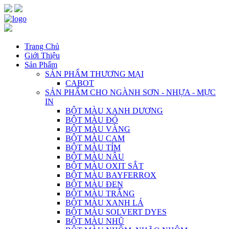
Trang Chủ
Giới Thiệu
Sản Phẩm
SẢN PHẨM THƯƠNG MẠI
CABOT
SẢN PHẨM CHO NGÀNH SƠN - NHỰA - MỰC
IN
BỘT MÀU XANH DƯƠNG
BỘT MÀU ĐỎ
BỘT MÀU VÀNG
BỘT MÀU CAM
BỘT MÀU TÍM
BỘT MÀU NÂU
BỘT MÀU OXIT SẮT
BỘT MÀU BAYFERROX
BỘT MÀU ĐEN
BỘT MÀU TRẮNG
BỘT MÀU XANH LÁ
BỘT MÀU SOLVERT DYES
BỘT MÀU NHŨ