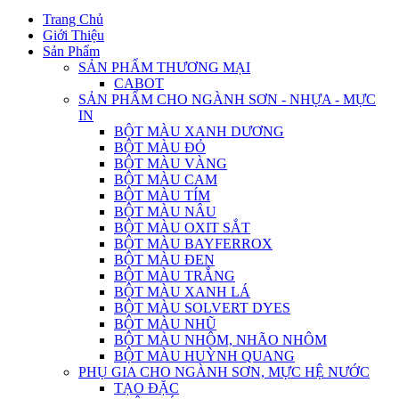
Trang Chủ
Giới Thiệu
Sản Phẩm
SẢN PHẨM THƯƠNG MẠI
CABOT
SẢN PHẨM CHO NGÀNH SƠN - NHỰA - MỰC
IN
BỘT MÀU XANH DƯƠNG
BỘT MÀU ĐỎ
BỘT MÀU VÀNG
BỘT MÀU CAM
BỘT MÀU TÍM
BỘT MÀU NÂU
BỘT MÀU OXIT SẮT
BỘT MÀU BAYFERROX
BỘT MÀU ĐEN
BỘT MÀU TRẮNG
BỘT MÀU XANH LÁ
BỘT MÀU SOLVERT DYES
BỘT MÀU NHŨ
BỘT MÀU NHÔM, NHÃO NHÔM
BỘT MÀU HUỲNH QUANG
PHỤ GIA CHO NGÀNH SƠN, MỰC HỆ NƯỚC
TẠO ĐẶC