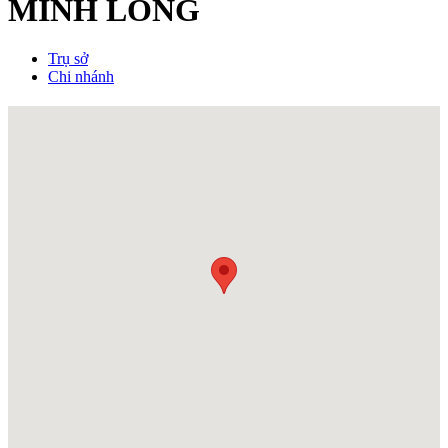
MINH LONG
Trụ sở
Chi nhánh