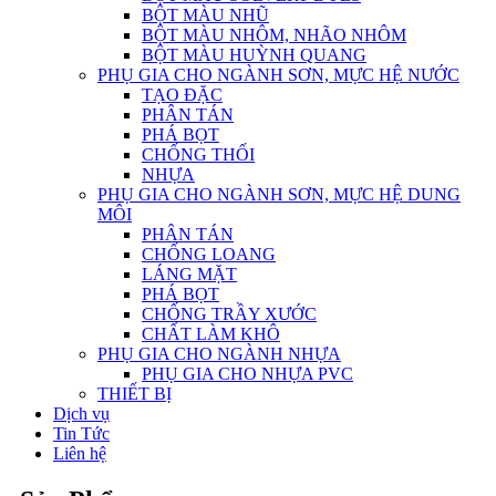
BỘT MÀU NHŨ
BỘT MÀU NHÔM, NHÃO NHÔM
BỘT MÀU HUỲNH QUANG
PHỤ GIA CHO NGÀNH SƠN, MỰC HỆ NƯỚC
TẠO ĐẶC
PHÂN TÁN
PHÁ BỌT
CHỐNG THỐI
NHỰA
PHỤ GIA CHO NGÀNH SƠN, MỰC HỆ DUNG
MÔI
PHÂN TÁN
CHỐNG LOANG
LÁNG MẶT
PHÁ BỌT
CHỐNG TRẦY XƯỚC
CHẤT LÀM KHÔ
PHỤ GIA CHO NGÀNH NHỰA
PHỤ GIA CHO NHỰA PVC
THIẾT BỊ
Dịch vụ
Tin Tức
Liên hệ