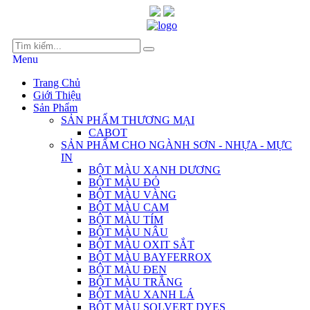
Menu
Trang Chủ
Giới Thiệu
Sản Phẩm
SẢN PHẨM THƯƠNG MẠI
CABOT
SẢN PHẨM CHO NGÀNH SƠN - NHỰA - MỰC
IN
BỘT MÀU XANH DƯƠNG
BỘT MÀU ĐỎ
BỘT MÀU VÀNG
BỘT MÀU CAM
BỘT MÀU TÍM
BỘT MÀU NÂU
BỘT MÀU OXIT SẮT
BỘT MÀU BAYFERROX
BỘT MÀU ĐEN
BỘT MÀU TRẮNG
BỘT MÀU XANH LÁ
BỘT MÀU SOLVERT DYES