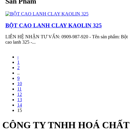
Sản Phẩm
BỘT CAO LANH CLAY KAOLIN 325
LIÊN HỆ NHẬN TƯ VẤN: 0909-987-920 - Tên sản phẩm: Bột
cao lanh 325 -...
‹
1
2
..
9
10
11
12
13
14
15
CÔNG TY TNHH HOÁ CHẤT